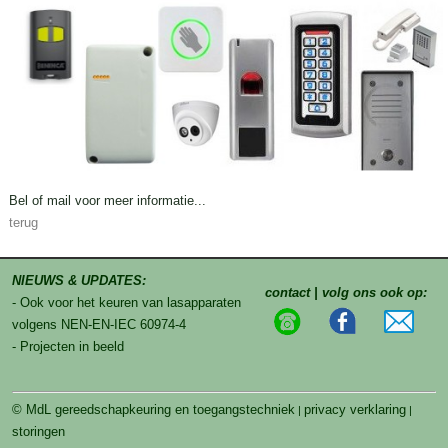
Bel of mail voor meer informatie...
terug
NIEUWS & UPDATES:
contact | volg ons ook op:
- Ook voor het keuren van lasapparaten
volgens NEN-EN-IEC 60974-4
- Projecten in beeld
© MdL gereedschapkeuring en toegangstechniek
privacy verklaring
|
|
storingen